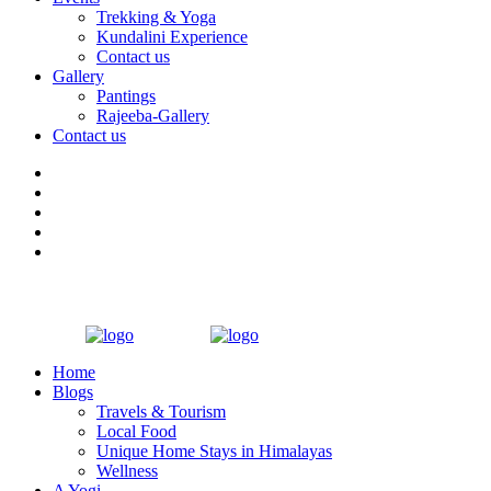
Trekking & Yoga
Kundalini Experience
Contact us
Gallery
Pantings
Rajeeba-Gallery
Contact us
Home
Blogs
Travels & Tourism
Local Food
Unique Home Stays in Himalayas
Wellness
A Yogi