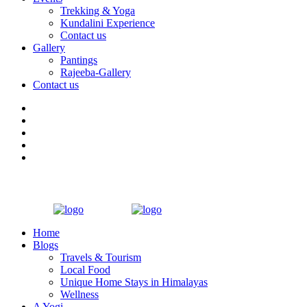
Trekking & Yoga
Kundalini Experience
Contact us
Gallery
Pantings
Rajeeba-Gallery
Contact us
Home
Blogs
Travels & Tourism
Local Food
Unique Home Stays in Himalayas
Wellness
A Yogi